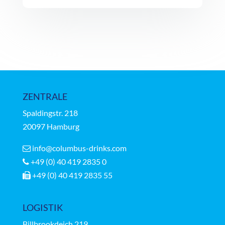
ZENTRALE
Spaldingstr.
218
20097 Hamburg
info@columbus-drinks.com
+49 (0) 40 419 2835 0
+49 (0) 40 419 2835 55
LOGISTIK
Billbrookdeich 219